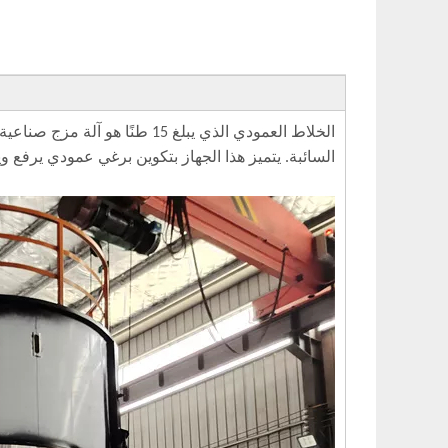
الخلاط العمودي الذي يبلغ 15 ط
السائبة. يتميز هذا الجهاز بتكوين برغي عمودي يرفع وي