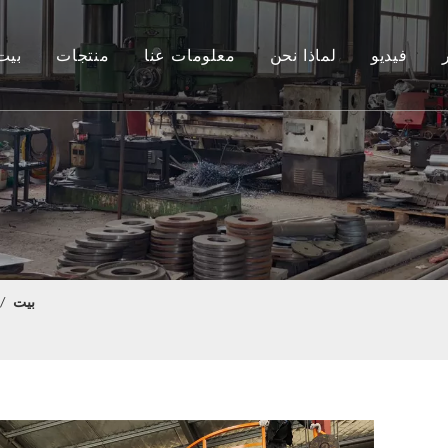
فيديو
لماذا نحن
معلومات عنا
منتجات
بيت
آلة كسارة البلاستيك
ماكينة خلط البلاستيك
ماكينة الخلط الأفقي
حوض الشطف
آلة نزح المياه العمودية
بيت
/
آلة الحزام الناقل
آلة تغذية المسمار
آلة التقطيع